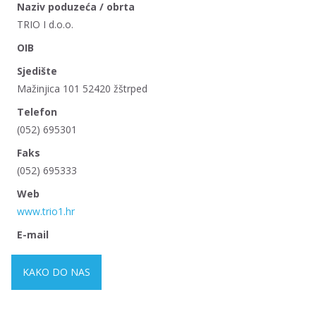
Naziv poduzeća / obrta
TRIO I d.o.o.
OIB
Sjedište
Mažinjica 101 52420 žštrped
Telefon
(052) 695301
Faks
(052) 695333
Web
www.trio1.hr
E-mail
KAKO DO NAS